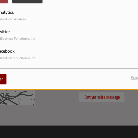
nalytics
ilisation: Analyse
witter
ilisation: Fonctionnalité
acebook
ilisation: Fonctionnalité
Prop
er
Envoyer votre message