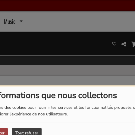
Music
formations que nous collectons
s des cookies pour fournir les services et les fonctionnalités proposés s
Email
*
orer l'expérience de nos utilisateurs.
Site Web
ter
Tout refuser