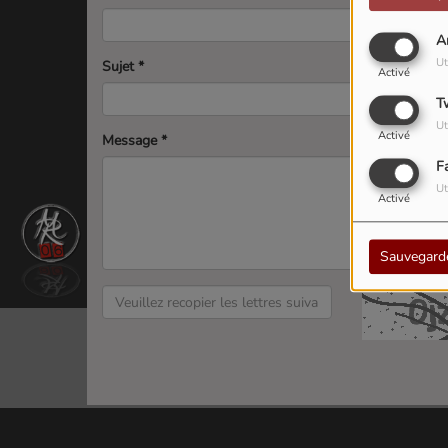
A
Ut
Sujet
*
Activé
T
Ut
Activé
Message
*
F
Ut
Activé
Sauvegard