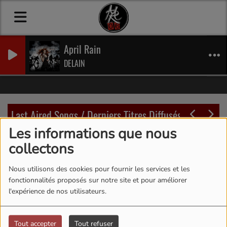
April Rain
DELAIN
Last Aired Songs / Derniers Titres Diffusés
Les informations que nous
22:30
22:28
collectons
Nous utilisons des cookies pour fournir les services et les
fonctionnalités proposés sur notre site et pour améliorer
l'expérience de nos utilisateurs.
Tout accepter
Tout refuser