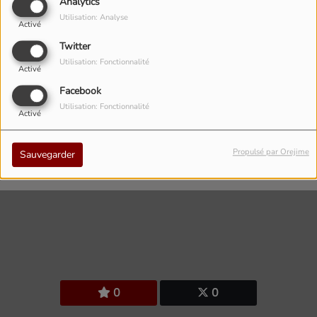
Analytics
Utilisation: Analyse
Activé
Twitter
Utilisation: Fonctionnalité
Activé
Facebook
Utilisation: Fonctionnalité
Activé
Fifth video from their 'PWRUP' album.
Propulsé par Orejime
Sauvegarder
0
0