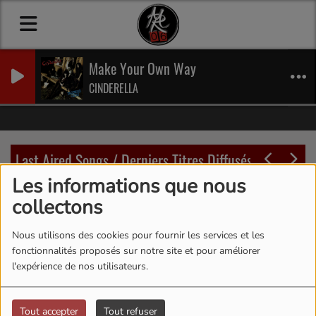
Make Your Own Way
CINDERELLA
Last Aired Songs / Derniers Titres Diffusés
Les informations que nous
07:54
07:48
collectons
Nous utilisons des cookies pour fournir les services et les
fonctionnalités proposés sur notre site et pour améliorer
l'expérience de nos utilisateurs.
Tout accepter
Tout refuser