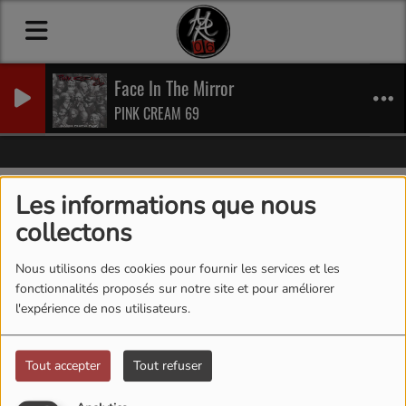
Face In The Mirror
PINK CREAM 69
MetalRock News
International News
Les informations que nous
International News
collectons
Nous utilisons des cookies pour fournir les services et les
fonctionnalités proposés sur notre site et pour améliorer
l'expérience de nos utilisateurs.
Tout accepter
Tout refuser